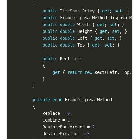
public
 TimeSpan Delay { 
get
; 
set
public
 FrameDisposalMethod DisposalMet
public
double
 Width { 
get
; 
set
public
double
 Height { 
get
; 
set
public
double
 Left { 
get
; 
set
public
double
 Top { 
get
; 
set
public
get
 { 
return
new
private
enum
            Replace = 
0
            Combine = 
1
            RestoreBackground = 
2
            RestorePrevious = 
3