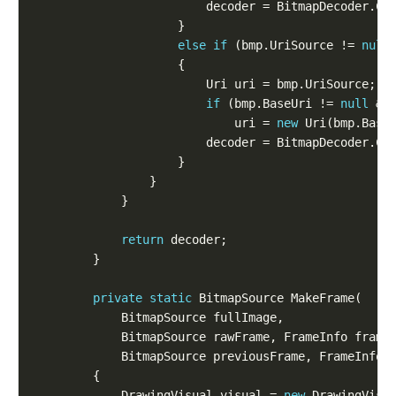
else
if
 (bmp.UriSource != 
null
if
 (bmp.BaseUri != 
null
                            uri = 
new
return
private
static
            DrawingVisual visual = 
new