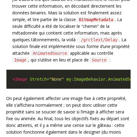
trouver cette information, en décodant directement les
données binaires. Mais la solution est finalement assez
simple, et tire partie de la classe
. La
BitmapMetadata
seule difficulté a été de localiser le “chemin” de la
métadonnée qui contient cette information, mais après
quelques tâtonnements, la voilà :
. La
/grctlext/Delay
solution finale est implémentée sous forme d’une propriété
attachée
applicable au contrôle
AnimatedSource
, qui s’utilise en lieu et place de
:
Image
Source
<Image
Stretch=
"None"
my:ImageBehavior.AnimatedSou
On peut également affecter une image fixe à cette propriété,
elle s’affichera normalement ; on peut donc utiliser cette
propriété sans se soucier de savoir si l’image à afficher sera
fixe ou animée. Au final, tous les objectifs fixés au départ sont
donc atteints, et il y a même une cerise sur le gâteau : cette
solution fonctionne également dans le designer (du moins