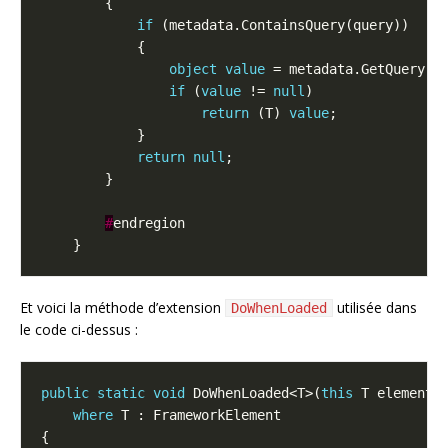
if
object
value
if
 (
value
 != 
null
return
 (T) 
value
return
null
#
Et voici la méthode d’extension
utilisée dans
DoWhenLoaded
le code ci-dessus :
public
static
void
 DoWhenLoaded<T>(
this
where