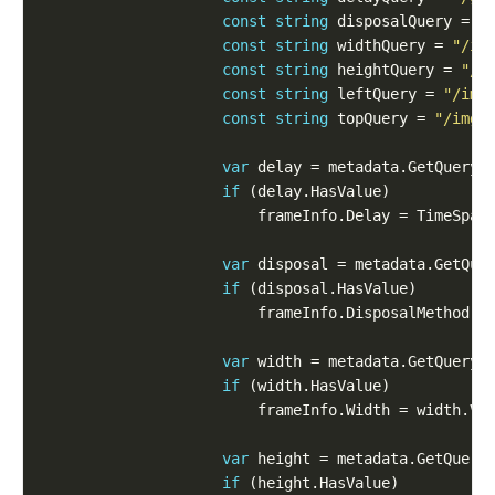
const
string
 disposalQuery = 
"
const
string
 widthQuery = 
"/im
const
string
 heightQuery = 
"/i
const
string
 leftQuery = 
"/img
const
string
 topQuery = 
"/imgd
var
 delay = metadata.GetQueryO
if
                        frameInfo.Delay = TimeSpan
var
 disposal = metadata.GetQue
if
var
 width = metadata.GetQueryO
if
var
 height = metadata.GetQuery
if