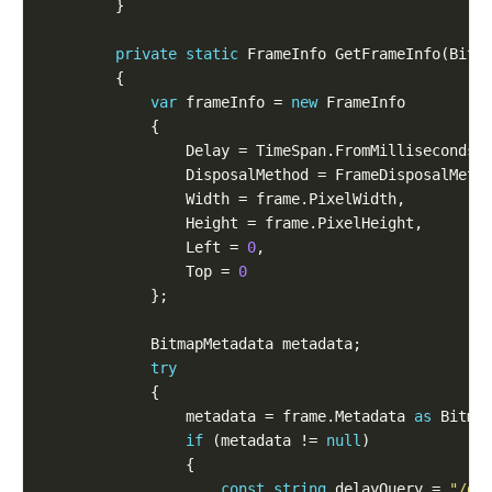
private
static
var
 frameInfo = 
new
                Delay = TimeSpan.FromMilliseconds(
                Left = 
0
                Top = 
0
try
                metadata = frame.Metadata 
as
if
 (metadata != 
null
const
string
 delayQuery = 
"/gr