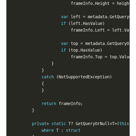
var
 left = metadata.GetQueryOr
if
var
 top = metadata.GetQueryOrN
if
catch
return
private
static
 T? GetQueryOrNull<T>(
this
 B
where
 T : 
struct