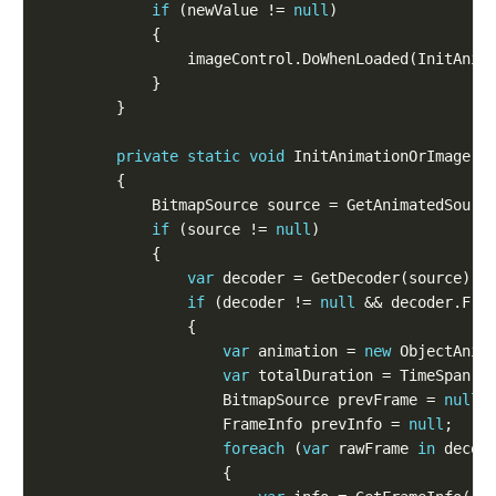
if
 (newValue != 
null
private
static
void
            BitmapSource source = GetAnimatedSourc
if
 (source != 
null
var
 decoder = GetDecoder(source) 
a
if
 (decoder != 
null
 && decoder.Fra
var
 animation = 
new
var
                    BitmapSource prevFrame = 
null
                    FrameInfo prevInfo = 
null
foreach
 (
var
 rawFrame 
in