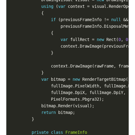
using
 (
var
if
 (previousFrameInfo != 
null
 && p
var
 fullRect = 
new
 Rect(
0
, 
0
var
 bitmap = 
new
return
private
class
FrameInfo