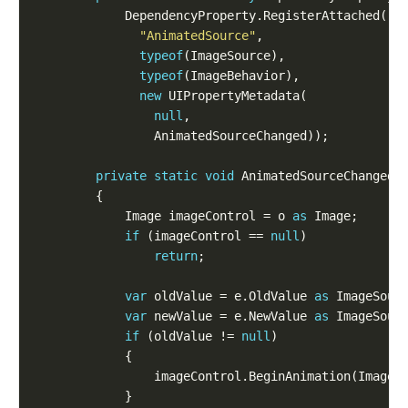
"AnimatedSource"
typeof
typeof
new
null
private
static
void
            Image imageControl = o 
as
if
 (imageControl == 
null
return
var
 oldValue = e.OldValue 
as
var
 newValue = e.NewValue 
as
if
 (oldValue != 
null
                imageControl.BeginAnimation(Image.