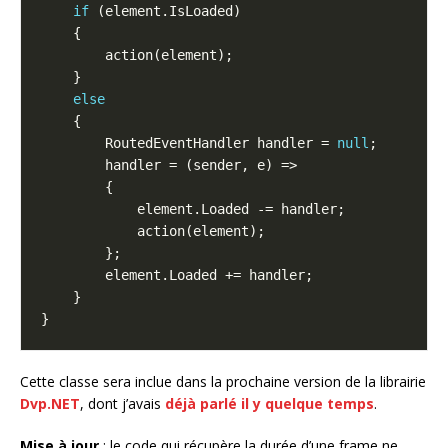
if
else
        RoutedEventHandler handler = 
null
Cette classe sera inclue dans la prochaine version de la librairie
Dvp.NET
, dont j’avais
déjà parlé il y quelque temps
.
Mise à jour
: le code qui récupère la durée d’une frame ne