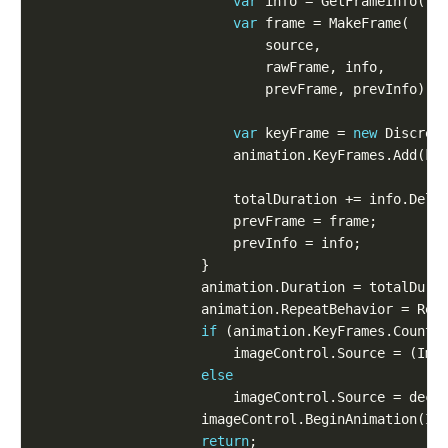
var
var
var
 keyFrame = 
new
if
 (animation.KeyFrames.Count 
                        imageControl.Source = (Ima
else
                        imageControl.Source = deco
return