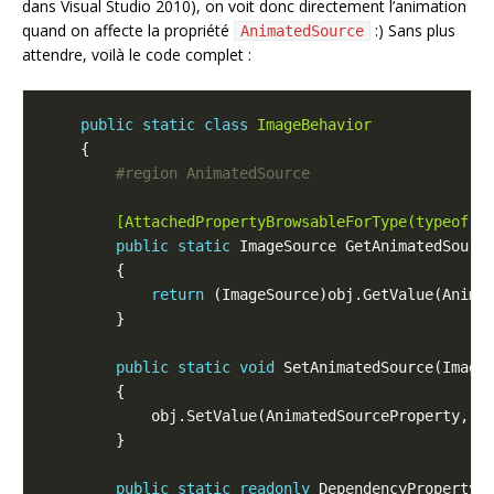
dans Visual Studio 2010), on voit donc directement l’animation
quand on affecte la propriété
:) Sans plus
AnimatedSource
attendre, voilà le code complet :
public
static
class
ImageBehavior
#region AnimatedSource
        [AttachedPropertyBrowsableForType(typeof(I
public
static
return
public
static
void
 SetAnimatedSource(Image
            obj.SetValue(AnimatedSourceProperty, 
v
public
static
readonly